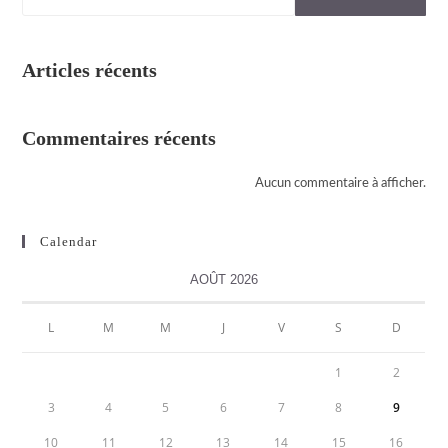
Articles récents
Commentaires récents
Aucun commentaire à afficher.
Calendar
AOÛT 2026
L
M
M
J
V
S
D
1
2
3
4
5
6
7
8
9
10
11
12
13
14
15
16